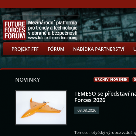
PROJEKT FFF
FÓRUM
NABÍDKA PARTNERSTVÍ
NOVINKY
ARCHIV NOVINEK
O
TEMESO se představí n
Forces 2026
03.08.2026
rilo
Karel Havlíček
Olga Richterová
Marek Ženíšek
Temeso, lotyšský výrobce vzdušnýc