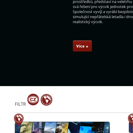
prostředků, představí na veletrhu
svá řešení pro výcvik jednotek pr
Společnost vyvíjí a vyrábí bezpilot
simulující nepřátelská letadla i dr
realistický výcvik.
Marek Slabý
Hana Albrechtová
Jiří Smetana
L
Více »
FILTR