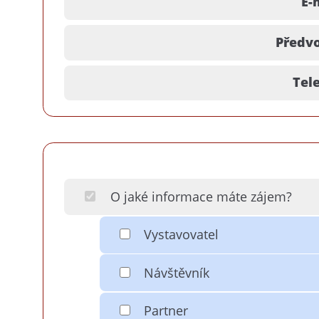
E-
Předvo
Tele
O jaké informace máte zájem?
Vystavovatel
Návštěvník
Partner