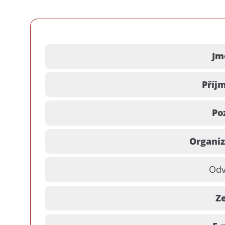
Jm
Příjm
Po
Organiz
Odv
Z