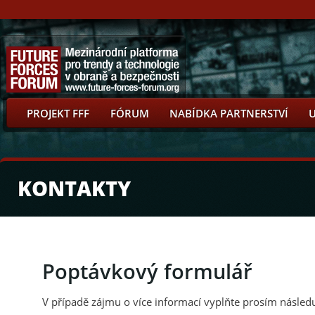
PROJEKT FFF
FÓRUM
NABÍDKA PARTNERSTVÍ
KONTAKTY
Poptávkový formulář
V případě zájmu o více informací vyplňte prosím následu