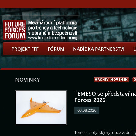
PROJEKT FFF
FÓRUM
NABÍDKA PARTNERSTVÍ
NOVINKY
ARCHIV NOVINEK
O
TEMESO se představí n
Forces 2026
03.08.2026
rec
Ng Eng Hen
Sidiki Kaba
Lukáš Kintr
Temeso, lotyšský výrobce vzdušnýc