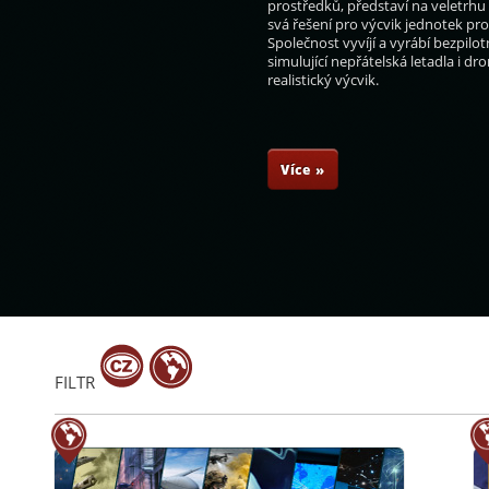
prostředků, představí na veletrhu
svá řešení pro výcvik jednotek pr
Společnost vyvíjí a vyrábí bezpilot
simulující nepřátelská letadla i dr
realistický výcvik.
ovařík
Boris Ďurkech
Aleš Vytečka
Radka Konderlová
Více »
FILTR