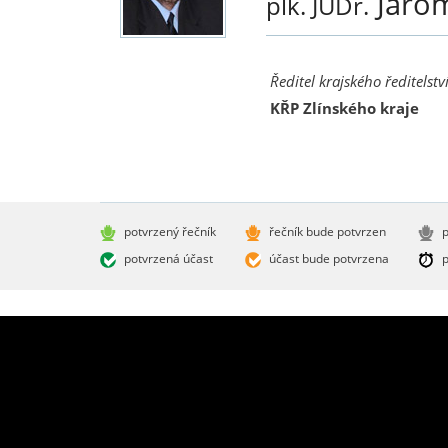
Jaro
plk. JUDr.
Ředitel krajského ředitelstv
KŘP Zlínského kraje
potvrzený řečník
řečník bude potvrzen
p
potvrzená účast
účast bude potvrzena
p