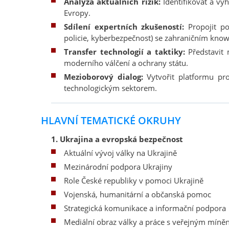
Analýza aktuálních rizik:
Identifikovat a vyh
Evropy.
Sdílení expertních zkušeností:
Propojit po
policie, kyberbezpečnost) se zahraničním kno
Transfer technologií a taktiky:
Představit 
moderního válčení a ochrany státu.
Mezioborový dialog:
Vytvořit platformu pr
technologickým sektorem.
HLAVNÍ TEMATICKÉ OKRUHY
1. Ukrajina a evropská bezpečnost
Aktuální vývoj války na Ukrajině
Mezinárodní podpora Ukrajiny
Role České republiky v pomoci Ukrajině
Vojenská, humanitární a občanská pomoc
Strategická komunikace a informační podpora
Mediální obraz války a práce s veřejným míně