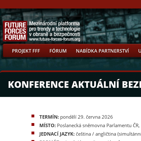
PROJEKT FFF
FÓRUM
NABÍDKA PARTNERSTVÍ
KONFERENCE AKTUÁLNÍ BEZ
TERMÍN:
pondělí 29. června 2026
MÍSTO:
Poslanecká sněmovna Parlamentu ČR, 
JEDNACÍ JAZYK:
čeština / angličtina (simultánn