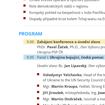
Role demokratických států v regionu
Evropský pohled na bezpečnost v Indo-Pacifik
Dopady případné krize kolem Tchaj-wanu na 
PROGRAM
9.00
Zahájení konference a úvodní slovo
PhDr.
Pavel Žáček
, Ph.D., člen Výboru p
Ukrajina PSP ČR
9.05
Panel I:
Ukrajina bojující, česká pomoc
Úvodní slovo:
Bc.
Jan Lipavský
, člen výbo
Volodymyr Yelchenko
, Head of the
of Ukraine to the UN Security Counci
Mgr.
Martin Kroupa
, ředitel, Strong
Jiří Jiroušek
, místopředseda, Ing.
Jose
Mgr.
Martin Ondráček
, novinář a m