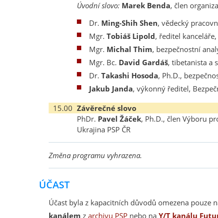
Úvodní slovo:
Marek Benda
, člen organi
Dr.
Ming-Shih Shen
, vědecký pracovn
Mgr.
Tobiáš Lipold
, ředitel kanceláře
Mgr.
Michal Thim
, bezpečnostní anal
Mgr. Bc.
David Gardáš
, tibetanista a 
Dr.
Takashi Hosoda
, Ph.D., bezpečno
Jakub Janda
, výkonný ředitel, Bezpe
15.00
Závěrečné slovo
PhDr.
Pavel Žáček
, Ph.D., člen Výboru p
Ukrajina PSP ČR
Změna programu vyhrazena.
ÚČAST
Účast byla z kapacitních důvodů omezena pouze n
kanálem
z
archivu PSP
nebo na
Y/T kanálu Futu