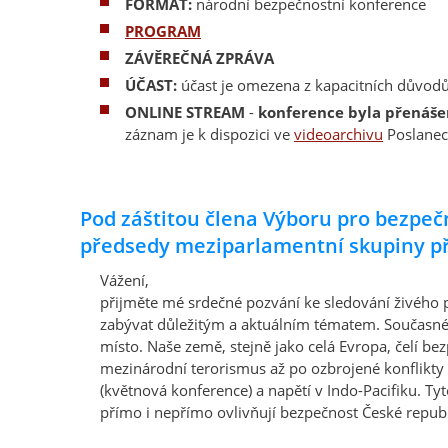
FORMÁT:
národní bezpečnostní konference
PROGRAM
ZÁVĚREČNÁ ZPRÁVA
ÚČAST:
účast je omezena z kapacitních důvod
ONLINE STREAM
-
konference byla přenáše
záznam je k dispozici ve
videoarchivu
Poslane
Pod záštitou člena Výboru pro bezpeč
předsedy meziparlamentní skupiny př
Vážení,
přijměte mé srdečné pozvání ke sledování živého 
zabývat důležitým a aktuálním tématem. Současné
místo. Naše země, stejně jako celá Evropa, čelí 
mezinárodní terorismus až po ozbrojené konflikt
(květnová konference) a napětí v Indo-Pacifiku. T
přímo i nepřímo ovlivňují bezpečnost České republ