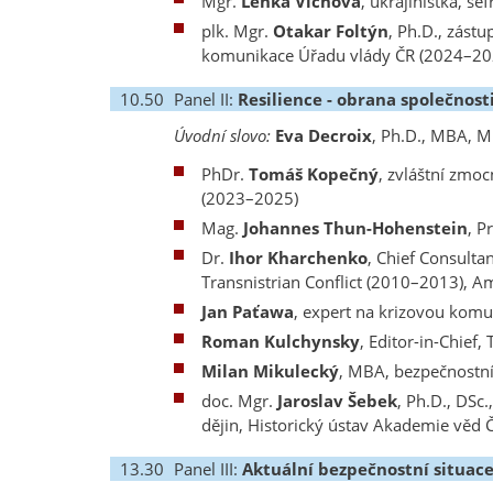
Mgr.
Lenka Víchová
, ukrajinistka, š
plk. Mgr.
Otakar Foltýn
, Ph.D., zást
komunikace Úřadu vlády ČR (2024–20
10.50
Panel II:
Resilience - obrana společnost
Úvodní slovo:
Eva Decroix
, Ph.D., MBA, M
PhDr.
Tomáš Kopečný
, zvláštní zmo
(2023–2025)
Mag.
Johannes Thun-Hohenstein
, P
Dr.
Ihor Kharchenko
, Chief Consulta
Transnistrian Conflict (2010–2013), A
Jan Paťawa
, expert na krizovou komu
Roman Kulchynsky
, Editor-in-Chief,
Milan Mikulecký
, MBA, bezpečnostní 
doc. Mgr.
Jaroslav Šebek
, Ph.D., DSc
dějin, Historický ústav Akademie věd 
13.30
Panel III:
Aktuální bezpečnostní situac