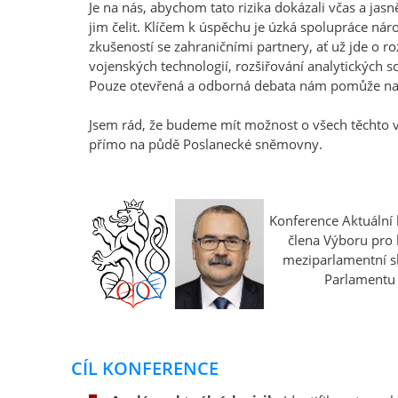
Je na nás, abychom tato rizika dokázali včas a jas
jim čelit. Klíčem k úspěchu je úzká spolupráce nár
zkušeností se zahraničními partnery, ať už jde o 
vojenských technologií, rozšiřování analytických sc
Pouze otevřená a odborná debata nám pomůže najít
Jsem rád, že budeme mít možnost o všech těchto v
přímo na půdě Poslanecké sněmovny.
Konference Aktuální 
člena Výboru pro 
meziparlamentní s
Parlamentu 
CÍL KONFERENCE