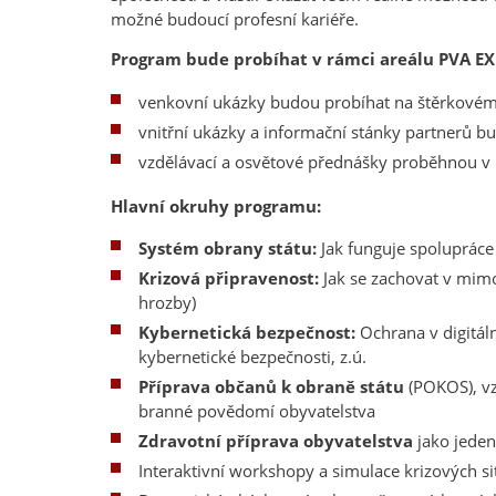
možné budoucí profesní kariéře.
Program bude probíhat v rámci areálu PVA E
venkovní ukázky budou probíhat na štěrkovém
vnitřní ukázky a informační stánky partnerů b
vzdělávací a osvětové přednášky proběhnou v 
Hlavní okruhy programu:
Systém obrany státu:
Jak funguje spolupráce 
Krizová připravenost:
Jak se zachovat v mimo
hrozby)
Kybernetická bezpečnost:
Ochrana v digitál
kybernetické bezpečnosti, z.ú.
Příprava občanů k obraně státu
(POKOS), vz
branné povědomí obyvatelstva
Zdravotní příprava obyvatelstva
jako jeden 
Interaktivní workshopy a simulace krizových si