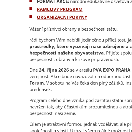
FORMÁT AKCE:
národní edukativně osvětová a
RÁMCOVÝ PROGRAM
ORGANIZAČNÍ POKYNY
Vážení příznivci obrany a bezpečnosti státu,
rádi bychom Vám nabídli jedinečnou příležitost,
j
prostředky, které využívají naše ozbrojené a z
bezpečnosti našeho obyvatelstva
. Přijďte spol
bezpečnosti, obrany a krizové připravenosti.
Dne
24. října 2026
se v areálu
PVA EXPO PRAHA 
veřejnost. Akce bude navazovat na odbornou část
Forum
. V sobotu na Vás čeká den plný zážitků, in
přednášek.
Program celého dne vzniká pod záštitou státní spr
navržen tak, aby účastníkům srozumitelnou a atrakt
bezpečnosti naší země.
Cílem je atraktivní formou jednak vzdělávat, ale 
společnosti a vlasti. Ukázat všem reálné možnost