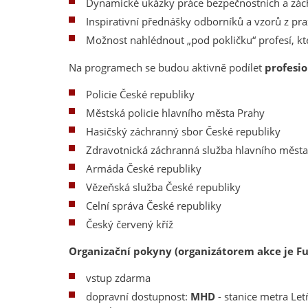
Dynamické ukázky práce bezpečnostních a zác
Inspirativní přednášky odborníků a vzorů z pr
Možnost nahlédnout „pod pokličku“ profesí, kt
Na programech se budou aktivně podílet
profesio
Policie České republiky
Městská policie hlavního města Prahy
Hasičský záchranný sbor České republiky
Zdravotnická záchranná služba hlavního města
Armáda České republiky
Vězeňská služba České republiky
Celní správa České republiky
Český červený kříž
Organizační pokyny (organizátorem akce je Fu
vstup zdarma
dopravní dostupnost:
MHD
- stanice metra Le