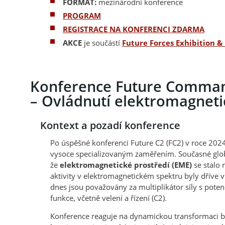
FORMÁT:
mezinárodní konference
PROGRAM
REGISTRACE NA KONFERENCI ZDARMA
AKCE
je součástí
Future Forces Exhibition 
Konference Future Command
– Ovládnutí elektromagneti
Kontext a pozadí konference
Po úspěšné konferenci Future C2 (FC2) v roce 202
vysoce specializovaným zaměřením. Současné globá
že
elektromagnetické prostředí (EME)
se stalo 
aktivity v elektromagnetickém spektru byly dříve
dnes jsou považovány za multiplikátor síly s pot
funkce, včetně velení a řízení (C2).
Konference reaguje na dynamickou transformaci b