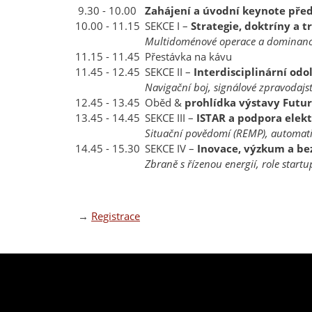
9.30 - 10.00
Zahájení a úvodní keynote pře
10.00 - 11.15
SEKCE I –
Strategie, doktríny a 
Multidoménové operace a dominance
11.15 - 11.45
Přestávka na kávu
11.45 - 12.45
SEKCE II –
Interdisciplinární odo
Navigační boj, signálové zpravodajst
12.45 - 13.45
Oběd &
prohlídka výstavy Futur
13.45 - 14.45
SEKCE III –
ISTAR a podpora elek
Situační povědomí (REMP), automatiz
14.45 - 15.30
SEKCE IV –
Inovace, výzkum a be
Zbraně s řízenou energií, role startu
→
Registrace