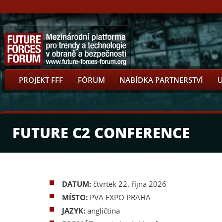
PROJEKT FFF
FÓRUM
NABÍDKA PARTNERSTVÍ
FUTURE C2 CONFERENCE
DATUM:
čtvrtek 22. října 2026
MÍSTO:
PVA EXPO PRAHA
JAZYK:
angličtina