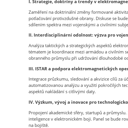
I. Strategie, doktríny a trendy v elektromagn
Zaměření na doktrinální změny formované aktivitam
potlačování protivzdušné obrany. Diskuse se bude
sdílením spektra mezi vojenskými a civilními subje
II. Interdisciplinární odolnost: výzva pro vojen
Analýza taktických a strategických aspektů elektr
tématem je koordinace mezi armádou a civilním se
obranného průmyslu při udržování dlouhodobé od
III. ISTAR a podpora elektromagnetických ope
Integrace průzkumu, sledování a akvizice cílů za ú
automatizovanou analýzu a využití pokročilých tec
aspektů nakládání s citlivými daty.
IV. Výzkum, vývoj a inovace pro technologick
Propojení akademické sféry, startupů a průmyslu. 
inteligence v elektronickém boji. Panel se bude rov
na bojiště.