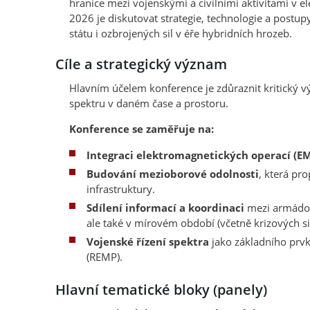
hranice mezi vojenskými a civilními aktivitami v el
2026 je diskutovat strategie, technologie a postup
státu i ozbrojených sil v éře hybridních hrozeb.
Cíle a strategický význam
Hlavním účelem konference je zdůraznit kritický
spektru v daném čase a prostoru.
Konference se zaměřuje na:
Integraci elektromagnetických operací (E
Budování mezioborové odolnosti
, která pro
infrastruktury.
Sdílení informací a koordinaci
mezi armádou
ale také v mírovém období (včetně krizových si
Vojenské řízení spektra
jako základního prvk
(REMP).
Hlavní tematické bloky (panely)