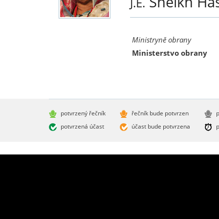
Sheikh Ha
J.E.
Ministryně obrany
Ministerstvo obrany
potvrzený řečník
řečník bude potvrzen
p
potvrzená účast
účast bude potvrzena
p