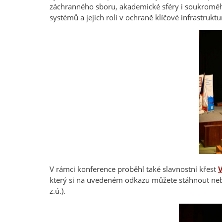
záchranného sboru, akademické sféry i soukromého
systémů a jejich roli v ochraně klíčové infrastruktu
V rámci konference proběhl také slavnostní křest
který si na uvedeném odkazu můžete stáhnout n
e
z.ú.).