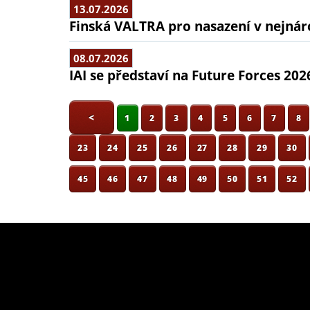
13.07.2026
Finská VALTRA pro nasazení v nejná
08.07.2026
IAI se představí na Future Forces 202
<
1
2
3
4
5
6
7
8
23
24
25
26
27
28
29
30
45
46
47
48
49
50
51
52