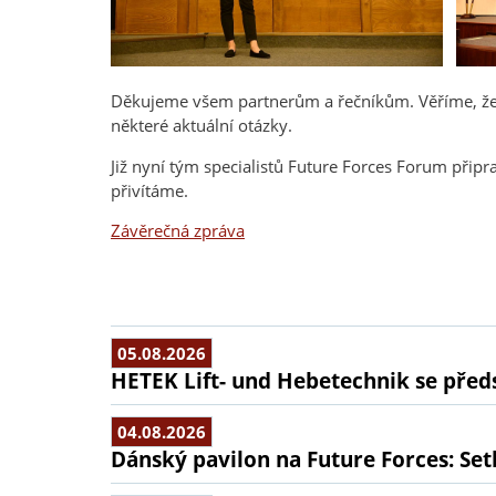
Děkujeme všem partnerům a řečníkům. Věříme, že
některé aktuální otázky.
Již nyní tým specialistů Future Forces Forum přip
přivítáme.
Závěrečná zpráva
05.08.2026
HETEK Lift- und Hebetechnik se předs
04.08.2026
Dánský pavilon na Future Forces: Set