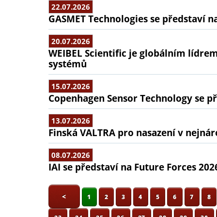
22.07.2026
GASMET Technologies se představí na
20.07.2026
WEIBEL Scientific je globálním lídr
systémů
15.07.2026
Copenhagen Sensor Technology se pře
13.07.2026
Finská VALTRA pro nasazení v nejná
08.07.2026
IAI se představí na Future Forces 202
<
1
2
3
4
5
6
7
8