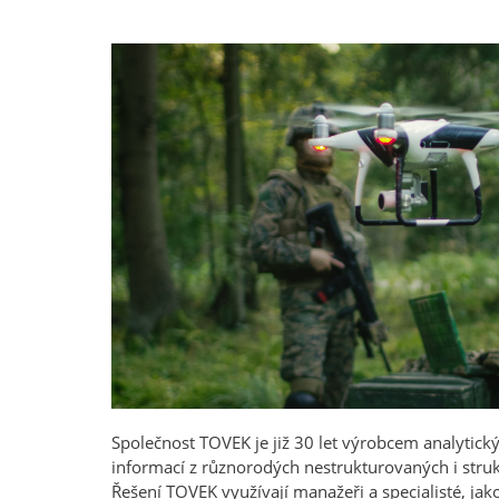
Společnost TOVEK je již 30 let výrobcem analytický
informací z různorodých nestrukturovaných i struk
Řešení TOVEK využívají manažeři a specialisté, jako