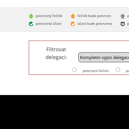
potvrzený řečník
řečník bude potvrzen
p
potvrzená účast
účast bude potvrzena
p
Filtrovat
delegaci:
potvrzení řečníci
p