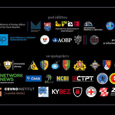
pod záštitou
ve spolupráci s