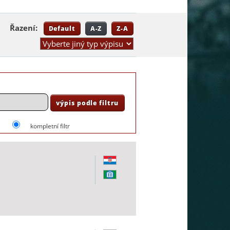
Řazení:
Default
A-Z
Z-A
i
kompletní filtr