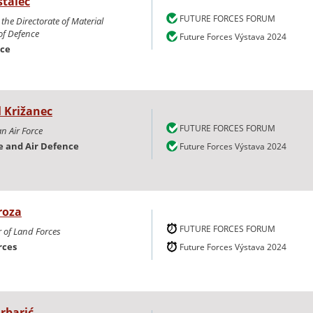
stalec
FUTURE FORCES FORUM
the Directorate of Material
of Defence
Future Forces Výstava 2024
nce
l
Križanec
FUTURE FORCES FORUM
 Air Force
e and Air Defence
Future Forces Výstava 2024
roza
FUTURE FORCES FORUM
of Land Forces
rces
Future Forces Výstava 2024
rbarić