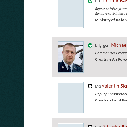
Tihomir
Ba
LTC
Representative from 
Resources-Ministry 
Ministry of Defe
Michae
brig. gen.
Commander Croatian
Croatian Air Forc
Valentin
Sk
MG
Deputy Commander 
Croatian Land Fo
Zdravko
Ba
COL