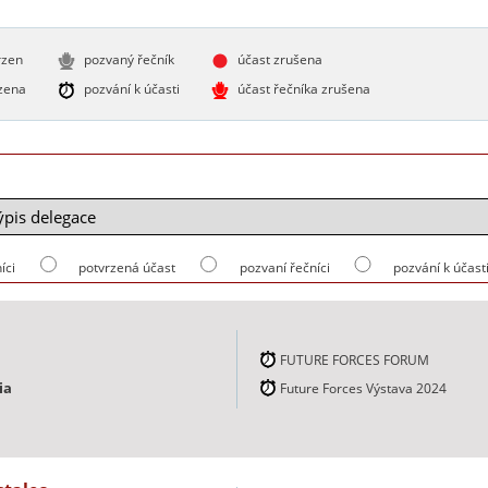
rzen
pozvaný řečník
účast zrušena
zena
pozvání k účasti
účast řečníka zrušena
íci
potvrzená účast
pozvaní řečníci
pozvání k účast
FUTURE FORCES FORUM
ia
Future Forces Výstava 2024