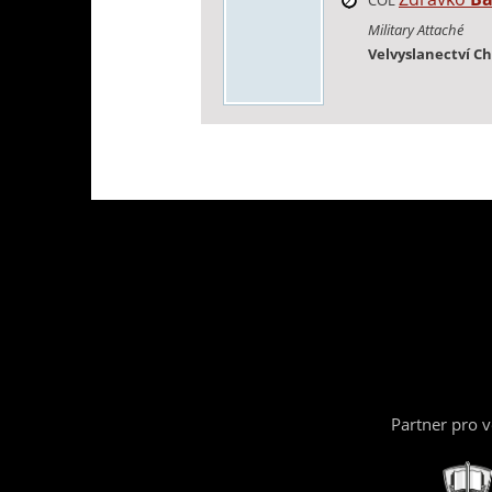
Military Attaché
Velvyslanectví C
Partner pro 