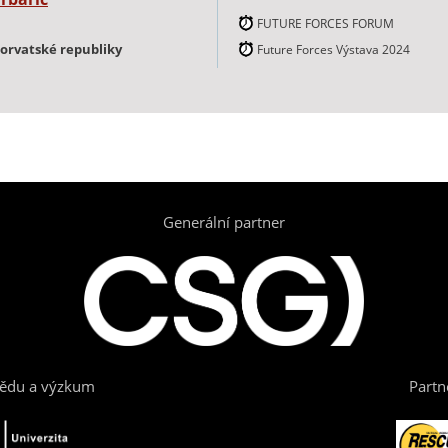
FUTURE FORCES FORUM
horvatské republiky
Future Forces Výstava 2024
Generální partner
vědu a výzkum
Partn