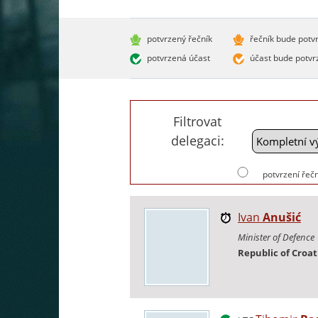
potvrzený řečník
řečník bude potv
potvrzená účast
účast bude potvr
Filtrovat
delegaci:
potvrzení řečn
Ivan
Anušić
Minister of Defence
Republic of Croat