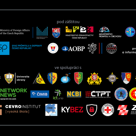
pod záštitou
ve spolupráci s