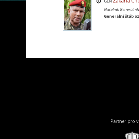
Zakaria Ch
GEN
Náčelník Generální
Generální štáb oz
Partner pro 