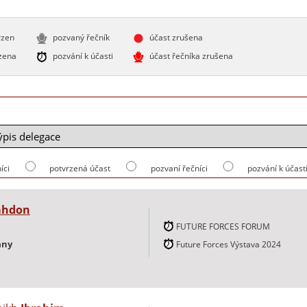
rzen
pozvaný řečník
účast zrušena
zena
pozvání k účasti
účast řečníka zrušena
íci
potvrzená účast
pozvaní řečníci
pozvání k účast
ahdon
FUTURE FORCES FORUM
any
Future Forces Výstava 2024