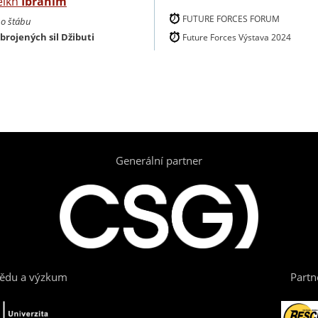
eikh
Ibrahim
FUTURE FORCES FORUM
ho štábu
brojených sil Džibuti
Future Forces Výstava 2024
Generální partner
vědu a výzkum
Partn