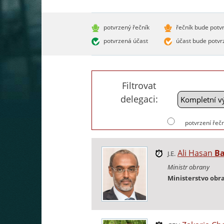
potvrzený řečník
řečník bude potv
potvrzená účast
účast bude potvr
Filtrovat
delegaci:
potvrzení řečn
Ali Hasan
B
J.E.
Ministr obrany
Ministerstvo obr