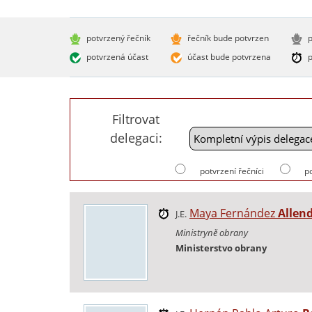
potvrzený řečník
řečník bude potvrzen
p
potvrzená účast
účast bude potvrzena
p
Filtrovat
delegaci:
potvrzení řečníci
p
Maya Fernández
Allen
J.E.
Ministryně obrany
Ministerstvo obrany