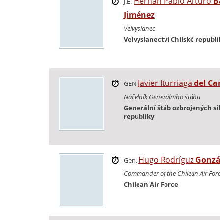
Hernán Pablo Arturo
B
J.E.
Jiménez
Velvyslanec
Velvyslanectví Chilské republi
Javier Iturriaga
del C
GEN
Náčelník Generálního štábu
Generální štáb ozbrojených sil
republiky
Hugo Rodríguz
Gonzá
Gen.
Commander of the Chilean Air For
Chilean Air Force