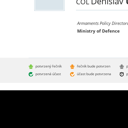
Denislav
COL
Armaments Policy Director
Ministry of Defence
potvrzený řečník
řečník bude potvrzen
p
potvrzená účast
účast bude potvrzena
p