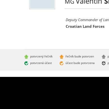
Valentin
S
MG
Deputy Commander of Lan
Croatian Land Forces
potvrzený řečník
řečník bude potvrzen
p
potvrzená účast
účast bude potvrzena
p