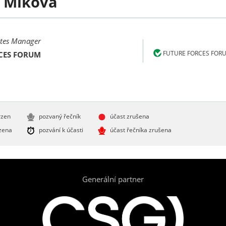
a
Míková
ates Manager
FUTURE FORCES FOR
CES FORUM
rzen
pozvaný řečník
účast zrušena
zena
pozvání k účasti
účast řečníka zrušena
Generální partner