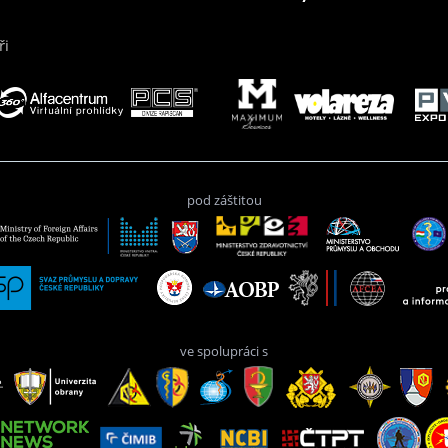
ři
pod záštitou
ve spolupráci s