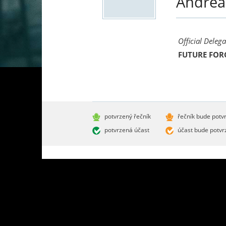
Andre
Official Deleg
FUTURE FOR
potvrzený řečník
řečník bude potv
potvrzená účast
účast bude potvr