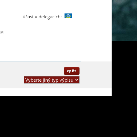
účast v delegacích:
UM
zpět