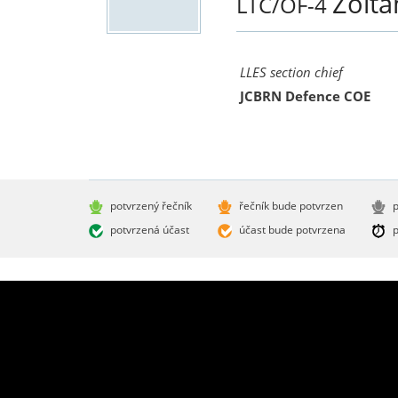
Zolt
LTC/OF-4
LLES section chief
JCBRN Defence COE
potvrzený řečník
řečník bude potvrzen
p
potvrzená účast
účast bude potvrzena
p