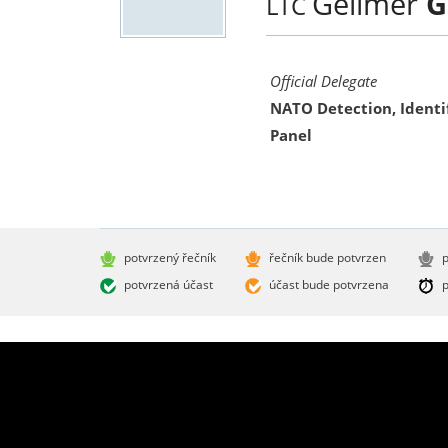
Gelimer
G
LTC
Official Delegate
NATO Detection, Identi
Panel
potvrzený řečník
řečník bude potvrzen
p
potvrzená účast
účast bude potvrzena
p