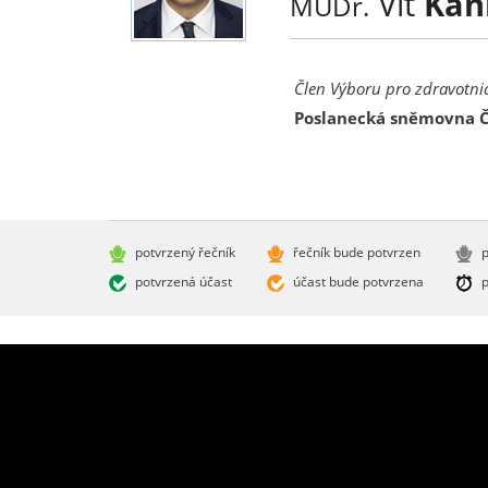
Vít
Kaň
MUDr.
Člen Výboru pro zdravotnic
Poslanecká sněmovna 
potvrzený řečník
řečník bude potvrzen
p
potvrzená účast
účast bude potvrzena
p