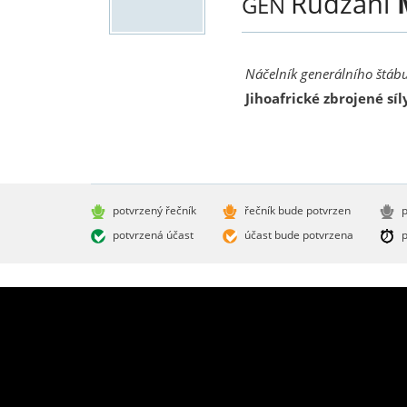
Rudzani
GEN
Náčelník generálního štáb
Jihoafrické zbrojené síl
potvrzený řečník
řečník bude potvrzen
p
potvrzená účast
účast bude potvrzena
p