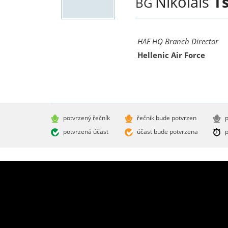
Nikolais
T
BG
HAF HQ Branch Director
Hellenic Air Force
potvrzený řečník
řečník bude potvrzen
p
potvrzená účast
účast bude potvrzena
p