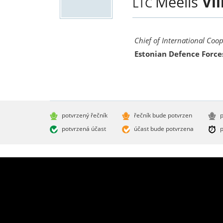
Meelis
Vi
LTC
Chief of International Coo
Estonian Defence Force
potvrzený řečník
řečník bude potvrzen
p
potvrzená účast
účast bude potvrzena
p