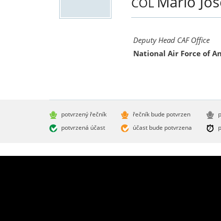
Mario Jo
COL
Deputy Head CAF Office
National Air Force of A
potvrzený řečník
řečník bude potvrzen
p
potvrzená účast
účast bude potvrzena
p