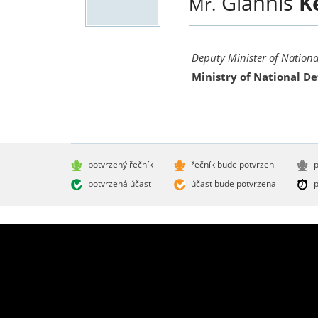
Giannis
K
Mr.
Deputy Minister of Nationa
Ministry of National D
potvrzený řečník
řečník bude potvrzen
p
potvrzená účast
účast bude potvrzena
p