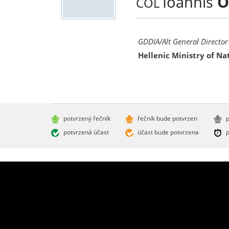
Ioannis
O
COL
GDDIA/Alt General Director 
Hellenic Ministry of Na
potvrzený řečník
řečník bude potvrzen
p
potvrzená účast
účast bude potvrzena
p