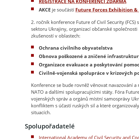
REGISTRACE NA KONFERENCI ZDARMA
AKCE
je součástí
Future Forces Exhibition 
2. ročník konference Future of Civil Security (FCS)
sektoru Ukrajiny, organizací občanské společnosti
zkušeností v oblastech:
Ochrana civilního obyvatelstva
Obnova poškozené a zničené infrastruktur
Organizace evakuace a poskytování pomoc
Civilně-vojenská spolupráce v krizových 
Konference se bude rovněž věnovat navazování a r
NATO a dalšími spolupracujícími státy. Fóra Futur
vojenských správ a orgánů místní samosprávy Ukr
konfliktem s účastí ruských sil a které organizova
situacích.
Spolupořadatelé
International Academy of Civil Security and Co