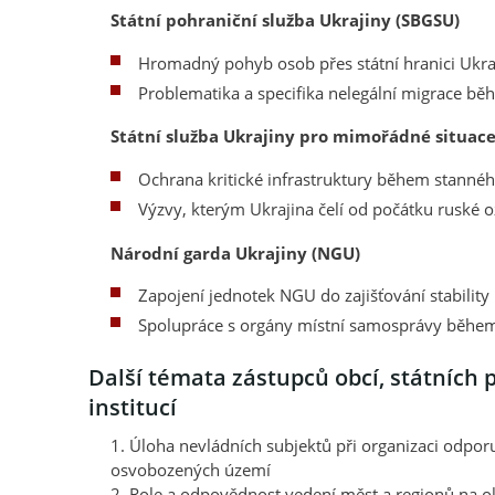
Státní pohraniční služba Ukrajiny (SBGSU)
Hromadný pohyb osob přes státní hranici Ukr
Problematika a specifika nelegální migrace b
Státní služba Ukrajiny pro mimořádné situace
Ochrana kritické infrastruktury během stanné
Výzvy, kterým Ukrajina čelí od počátku ruské 
Národní garda Ukrajiny (NGU)
Zapojení jednotek NGU do zajišťování stabili
Spolupráce s orgány místní samosprávy běhe
Další témata zástupců obcí, státních 
institucí
1. Úloha nevládních subjektů při organizaci odpor
osvobozených území
2. Role a odpovědnost vedení měst a regionů na