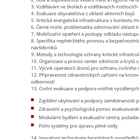
3. Vzdělávání ve školách a vzdělávacích institucí
4. Evakuace obyvatelstva z oblastí aktivních bojů
5. Kritická energetická infrastruktura v kontextu 
6. Černé moře: problematika odminování oblastí 
7. Mobilizační opatření a postupy odkladu nástu
8. Specifika nepřetržitého provozu a bezpečnostn
návštěvníků
9. Metody a technologie ochrany kritické infrastru
10. Organizace a provoz center odolnosti a krytů c
11. Výcvik operátorů dronů pro ochranu civilního 
12. Připravenost zdravotnických zařízení na krizo
odborností
13. Civilní evakuace a podpora vnitřně vysídlených
Zajištění ubytování a podpory zaměstnanosti p
Zdravotní a psychologická pomoc evakuované
Modulární bydlení a evakuační centra; požadavk
Polní systémy pro úpravu pitné vody
14. Inovativní technologie bezpilotních prostředků 