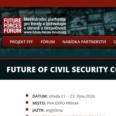
PROJEKT FFF
FÓRUM
NABÍDKA PARTNERSTVÍ
FUTURE OF CIVIL SECURITY
DATUM:
středa 21. - 23. října 2026
MÍSTO:
PVA EXPO PRAHA
JAZYK:
angličtina