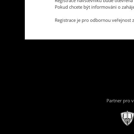
Registrace návštěvníků bude otevřena 
Pokud chcete být informováni o zaháje
Registrace je pro odbornou veřejnost 
Partner pro 