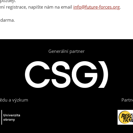
později.
ní registrace, napište nám na email
info@future-forces.org
.
zdarma.
Generální partner
vědu a výzkum
Partn