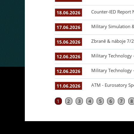
Counter-IED Report 
18.06.2026
Military Simulation 
17.06.2026
Zbraně & náboje 7/2
15.06.2026
Military Technology -
12.06.2026
Military Technology -
12.06.2026
ATM - Eurosatory Spe
11.06.2026
1
2
3
4
5
6
7
8