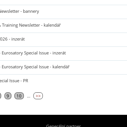
Newsletter - bannery
& Training Newsletter - kalendář
026 - inzerát
 Eurosatory Special Issue - inzerát
 Eurosatory Special Issue - kalendář
cial Issue - PR
9
10
...
>>
Generální partner