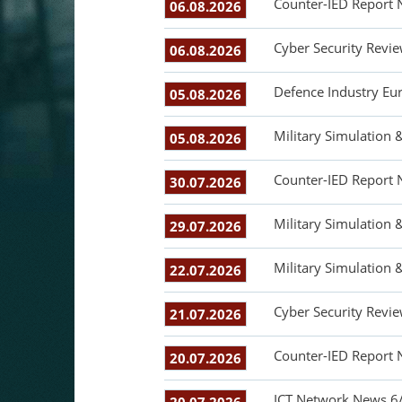
Counter-IED Report 
06.08.2026
Cyber Security Revie
06.08.2026
Defence Industry Eu
05.08.2026
Military Simulation 
05.08.2026
Counter-IED Report 
30.07.2026
Military Simulation 
29.07.2026
Military Simulation 
22.07.2026
Cyber Security Revie
21.07.2026
Counter-IED Report 
20.07.2026
ICT Network News 6/