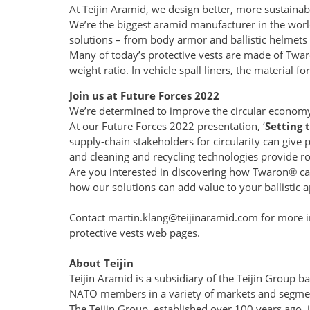
At Teijin Aramid, we design better, more sustainable
We’re the biggest aramid manufacturer in the world
solutions – from body armor and ballistic helmets
Many of today’s protective vests are made of Twa
weight ratio. In vehicle spall liners, the material
Join us at Future Forces 2022
We’re determined to improve the circular economy in
At our Future Forces 2022 presentation, ‘
Setting 
supply-chain stakeholders for circularity can give 
and cleaning and recycling technologies provide ro
Are you interested in discovering how Twaron® can 
how our solutions can add value to your ballistic a
Contact
martin.klang@teijinaramid.com
for more i
protective vests web pages.
About Teijin
Teijin Aramid is a subsidiary of the Teijin Group 
NATO members in a variety of markets and segmen
The Teijin Group, established over 100 years ago, 