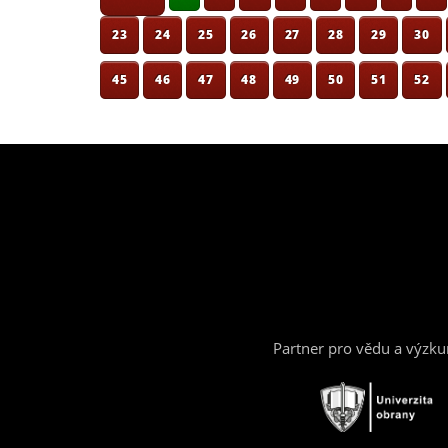
23
24
25
26
27
28
29
30
45
46
47
48
49
50
51
52
Partner pro vědu a výzk