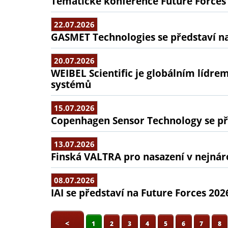
Tematické konference Future Forces
22.07.2026
GASMET Technologies se představí na
20.07.2026
WEIBEL Scientific je globálním lídr
systémů
15.07.2026
Copenhagen Sensor Technology se pře
13.07.2026
Finská VALTRA pro nasazení v nejná
08.07.2026
IAI se představí na Future Forces 202
<
1
2
3
4
5
6
7
8