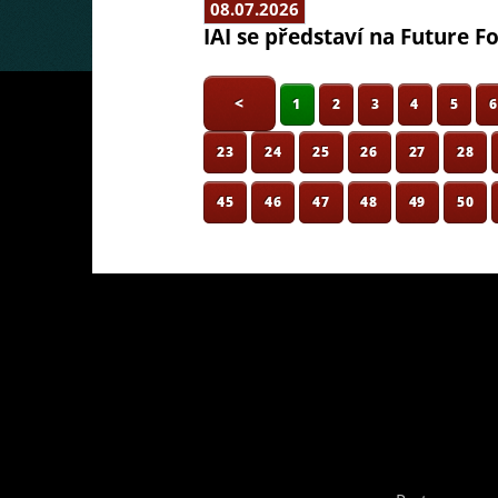
08.07.2026
IAI se představí na Future F
<
1
2
3
4
5
23
24
25
26
27
28
45
46
47
48
49
50