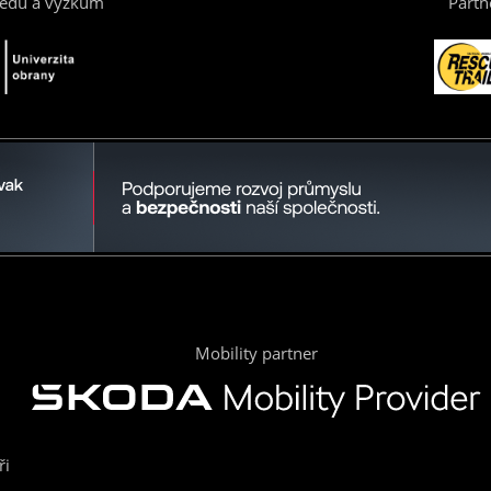
vědu a výzkum
Partn
Mobility partner
ři