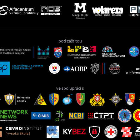
pod záštitou
ve spolupráci s