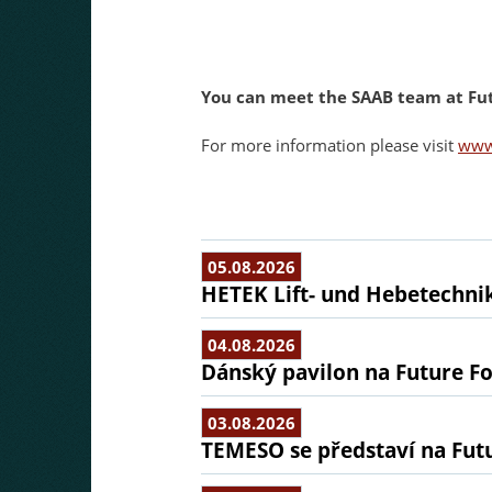
You can meet the SAAB team at Futu
For more information please visit
www
05.08.2026
HETEK Lift- und Hebetechnik
04.08.2026
Dánský pavilon na Future Fo
03.08.2026
TEMESO se představí na Fut