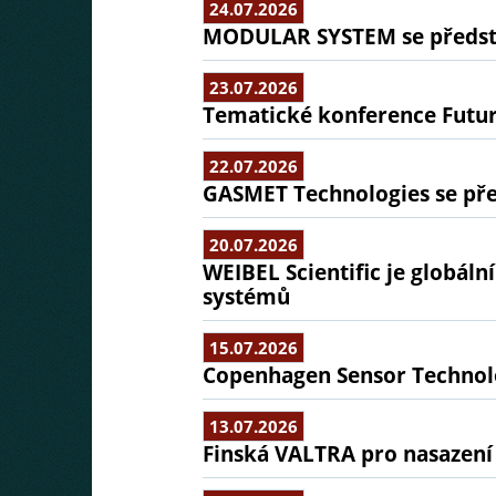
24.07.2026
MODULAR SYSTEM se předsta
23.07.2026
Tematické konference Futu
22.07.2026
GASMET Technologies se pře
20.07.2026
WEIBEL Scientific je globál
systémů
15.07.2026
Copenhagen Sensor Technolo
13.07.2026
Finská VALTRA pro nasazení