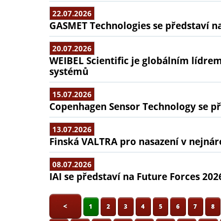
22.07.2026
GASMET Technologies se představí na
20.07.2026
WEIBEL Scientific je globálním lídr
systémů
15.07.2026
Copenhagen Sensor Technology se pře
13.07.2026
Finská VALTRA pro nasazení v nejná
08.07.2026
IAI se představí na Future Forces 202
<
1
2
3
4
5
6
7
8