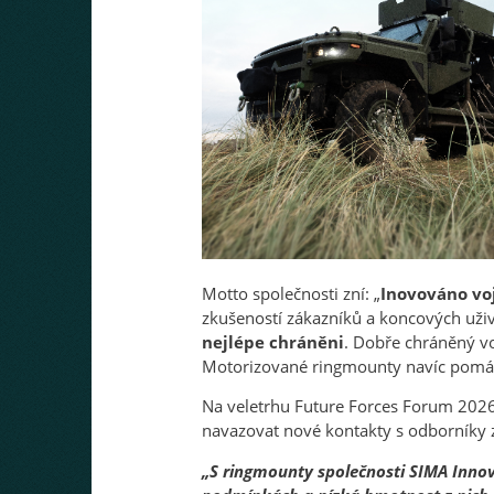
Motto společnosti zní: „
Inovováno vo
zkušeností zákazníků a koncových uživa
nejlépe chráněni
. Dobře chráněný vo
Motorizované ringmounty navíc pomáh
Na veletrhu Future Forces Forum 202
navazovat nové kontakty s odborníky z
„S ringmounty společnosti SIMA Innova