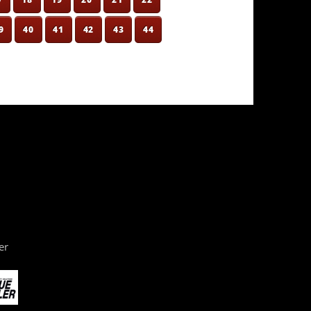
9
40
41
42
43
44
er