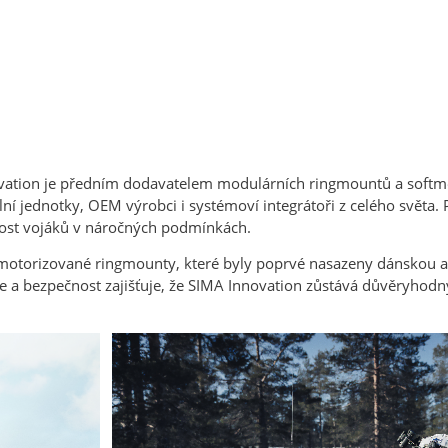
vation je předním dodavatelem modulárních ringmountů a softm
lní jednotky, OEM výrobci i systémoví integrátoři z celého světa.
nost vojáků v náročných podmínkách.
 motorizované ringmounty, které byly poprvé nasazeny dánskou 
ace a bezpečnost zajišťuje, že SIMA Innovation zůstává důvěryh