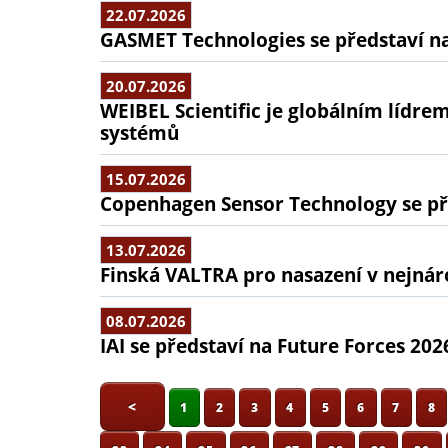
22.07.2026
GASMET Technologies se představí na
20.07.2026
WEIBEL Scientific je globálním lídr
systémů
15.07.2026
Copenhagen Sensor Technology se pře
13.07.2026
Finská VALTRA pro nasazení v nejná
08.07.2026
IAI se představí na Future Forces 202
<
1
2
3
4
5
6
7
8