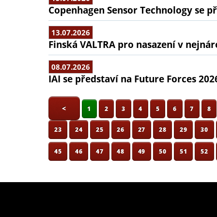
Copenhagen Sensor Technology se pře
13.07.2026
Finská VALTRA pro nasazení v nejná
08.07.2026
IAI se představí na Future Forces 202
<
1
2
3
4
5
6
7
8
23
24
25
26
27
28
29
30
45
46
47
48
49
50
51
52