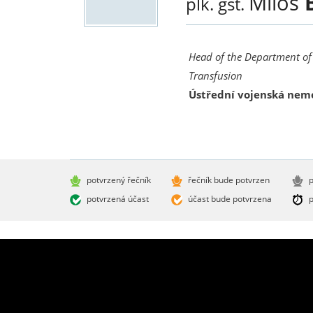
Miloš
plk. gšt.
Head of the Department o
Transfusion
Ústřední vojenská nem
potvrzený řečník
řečník bude potvrzen
p
potvrzená účast
účast bude potvrzena
p