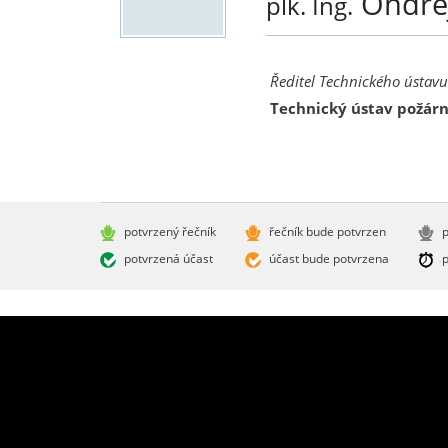
Ondře
plk. Ing.
Ředitel Technického ústav
Technický ústav požárn
potvrzený řečník
řečník bude potvrzen
p
potvrzená účast
účast bude potvrzena
p