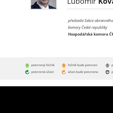
Lubomír
Kov
předseda Sekce obranného
komory České republiky
Hospodářská komora Č
potvrzený řečník
řečník bude potvrzen
p
potvrzená účast
účast bude potvrzena
p