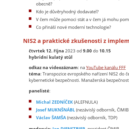
obecně?
Kdo je důvěryhodný dodavatel?
V čem může pomoci stát a v čem já mohu pomo
Co přináší nové moderní technologie?
NIS2 a praktické zkušenosti z imple
čtvrtek 12. října
2023 od
9.00
do
10.15
hybridní kulatý stůl
odkaz na videozáznam
: na
YouTube kanálu FFF
téma
: Transpozice evropského nařízení NIS2 do če
kybernetické bezpečnosti. Manažerská bezpečnost.
panelisté
:
Michal ZEDNÍČEK
(ALEFNULA)
Josef MUKNŠNÁBL
(nezávislý odborník, ČIMIB
Václav ŠAMŠA
(nezávislý odborník, TDP)
moderuje
:
Jan DIENSTBIER
, prezident ČIMIB