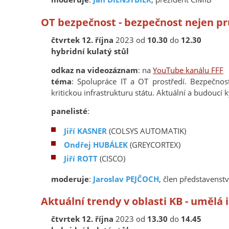
OT bezpečnost - bezpečnost nejen p
čtvrtek 12. října
2023 od
10.30
do
12.30
hybridní kulatý stůl
odkaz na videozáznam
: na
YouTube kanálu FFF
téma
: Spolupráce IT a OT prostředí. Bezpečnos
kritickou infrastrukturu státu. Aktuální a budouc
panelisté
:
Jiří KASNER
(COLSYS AUTOMATIK)
Ondřej HUBÁLEK
(GREYCORTEX)
Jiří ROTT
(CISCO)
moderuje
:
Jaroslav PEJČOCH
, člen představenst
Aktuální trendy v oblasti KB - umělá 
čtvrtek 12. října
2023 od
13.30
do
14.45