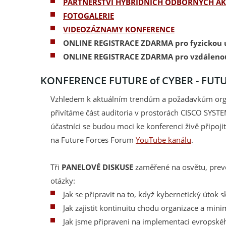
PARTNERSTVÍ HYBRIDNÍCH ODBORNÝCH AK
FOTOGALERIE
VIDEOZÁZNAMY KONFERENCE
ONLINE REGISTRACE ZDARMA pro fyzickou 
ONLINE REGISTRACE ZDARMA pro vzdáleno
KONFERENCE FUTURE of CYBER - FUT
Vzhledem k aktuálním trendům a požadavkům or
přivítáme část auditoria v prostorách CISCO SYSTEM
účastníci se budou moci ke konferenci živě připoji
na Future Forces Forum
YouTube kanálu
.
Tři
PANELOVÉ DISKUSE
zaměřené na osvětu, preve
otázky:
Jak se připravit na to, když kybernetický útok 
Jak zajistit kontinuitu chodu organizace a mini
Jak jsme připraveni na implementaci evropského