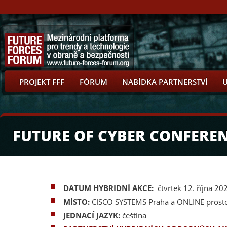
PROJEKT FFF
FÓRUM
NABÍDKA PARTNERSTVÍ
FUTURE OF CYBER CONFEREN
DATUM HYBRIDNÍ AKCE:
čtvrtek 12. října 20
MÍSTO:
CISCO SYSTEMS Praha a ONLINE prost
JEDNACÍ JAZYK:
čeština