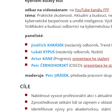
hybridní kulatý stůl
odkaz na videozáznam
: na
YouTube kanálu FFF
téma
: Praktické zkušenosti. Aktuální a budoucí, n
kybernetické bezpečnosti a umělé inteligence. Výz
Vzdělávání a budoucí odborníci na kybernetickou 
panelisté
:
Jindřich KARÁSEK
(nezávislý odborník, Trend 
Lukáš KYPUS
(nezávislý odborník, Noibit)
Artur KANE
(Progress);
prezentace ke stažení
Petr ČERNOHORSKÝ
(CISCO);
prezentace ke st
moderuje
:
Petr JIRÁSEK
, předseda pracovní sku
CÍLE
Nabídnout vysoce profesionální akci s aktuál
Zprostředkovat setkání lidí se zájmem v oblast
Identifikovat výzvy pro akademickou, státní