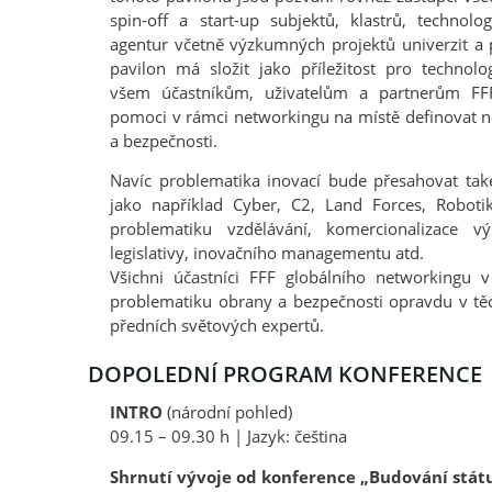
spin-off a start-up subjektů, klastrů, technol
agentur včetně výzkumných projektů univerzit a
pavilon má složit jako příležitost pro technolog
všem účastníkům, uživatelům a partnerům F
pomoci v rámci networkingu na místě definovat n
a bezpečnosti.
Navíc problematika inovací bude přesahovat ta
jako například Cyber, C2, Land Forces, Robot
problematiku vzdělávání, komercionalizace vý
legislativy, inovačního managementu atd.
Všichni účastníci FFF globálního networkingu v 
problematiku obrany a bezpečnosti opravdu v těc
předních světových expertů.
DOPOLEDNÍ PROGRAM KONFERENCE
INTRO
(národní pohled)
09.15 – 09.30 h | Jazyk: čeština
Shrnutí vývoje od konference „Budování stát