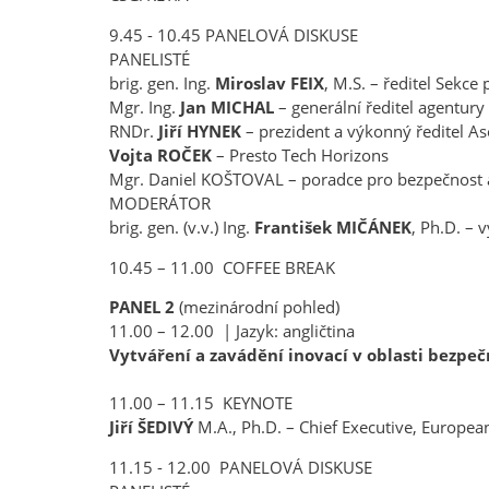
9.45 - 10.45 PANELOVÁ DISKUSE
PANELISTÉ
brig. gen. Ing.
Miroslav FEIX
, M.S. – ředitel Sekc
Mgr. Ing.
Jan MICHAL
– generální ředitel agentury
RNDr.
Jiří HYNEK
– prezident a výkonný ředitel 
Vojta ROČEK
– Presto Tech Horizons
Mgr. Daniel KOŠTOVAL – poradce pro bezpečnost 
MODERÁTOR
brig. gen. (v.v.) Ing.
František MIČÁNEK
, Ph.D. –
10.45 – 11.00 COFFEE BREAK
PANEL 2
(mezinárodní pohled)
11.00 – 12.00 | Jazyk: angličtina
Vytváření a zavádění inovací v oblasti bezpe
11.00 – 11.15 KEYNOTE
Jiří ŠEDIVÝ
M.A., Ph.D. – Chief Executive, Europe
11.15 - 12.00 PANELOVÁ DISKUSE