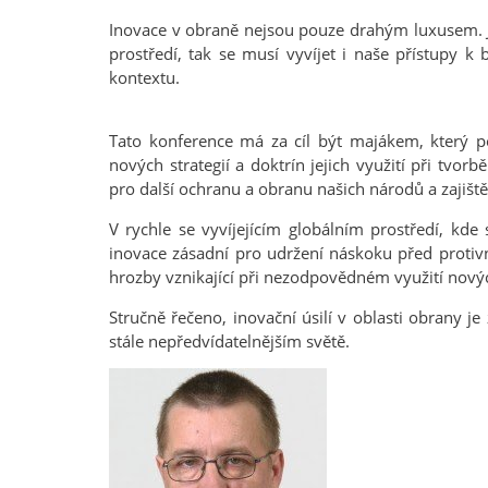
Inovace v obraně nejsou pouze drahým luxusem. Je t
prostředí, tak se musí vyvíjet i naše přístupy k
kontextu.
Tato konference má za cíl být majákem, který po
nových strategií a doktrín jejich využití při tv
pro další ochranu a obranu našich národů a zajišt
V rychle se vyvíjejícím globálním prostředí, kde
inovace zásadní pro udržení náskoku před protivní
hrozby vznikající při nezodpovědném využití novýc
Stručně řečeno, inovační úsilí v oblasti obrany j
stále nepředvídatelnějším světě.