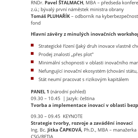
RNDr.
Pavel ŠTALMACH
, MBA – předseda konfere
z.ú.; bývalý první náměstek ministra obrany
Tomáš PLUHAŘÍK
– odborník na kyberbezpečnost
fond
Hlavní závěry z minulých inovačních workshop
Strategické řízení (Jaký druh inovace vlastně c
Prodej znalostí „přes plot"
Minimální schopnosti v oblasti inovačního m
Nefungující inovační ekosystém (chování státu,
Stát neumí pracovat s rizikovým kapitálem
PANEL 1
(národní pohled)
09.30 – 10.45 | Jazyk: čeština
Tvorba a implementace inovací v oblasti bezpe
09.30 – 09.45 KEYNOTE
Strategie tvorby, rozvoje a zavádění inovací
Ing. Bc.
Jitka ČAPKOVÁ
, Ph.D., MBA – manažerka s
CSG/RETIA