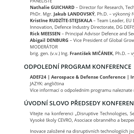
PANELISTÉ
Nathalie GUICHARD
– Director for Research, Te
PhDr. Mgr.
Jakub LANDOVSKÝ
, Ph.D. – výkonný ř
Kristīne RUDZĪTE-STEJSKALA
– Team Leader, EU 
Innovation, Defence Industry Directorate, DG DEFI
Rick MEESSEN
– Principal Advisor Defence and Se
Abigail DENBURG
– Vice President of Global Gro
MODERÁTOR
brig. gen. (v.v.) Ing.
František MIČÁNEK
, Ph.D. –
ODPOLEDNÍ PROGRAM KONFERENCE
ADEF24 | Aerospace & Defense Conference | I
JAZYK: angličtina
Více informací o odpoledním programu naleznate n
ÚVODNÍ SLOVO PŘEDSEDY KONFEREN
Vítejte na konferenci „Disruptive Technologies, 
Vysoké školy CEVRO, Asociace obranného a bezpeč
Inovace založené na disruptivních technologiích js