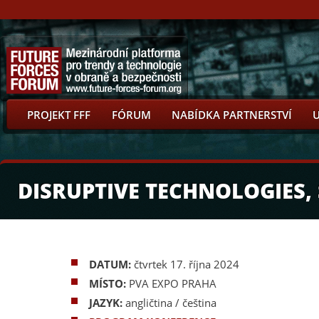
PROJEKT FFF
FÓRUM
NABÍDKA PARTNERSTVÍ
DISRUPTIVE TECHNOLOGIES,
DATUM:
čtvrtek 17. října 2024
MÍSTO:
PVA EXPO PRAHA
JAZYK:
angličtina / čeština