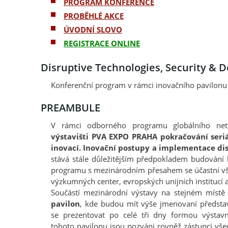
PROGRAM KONFERENCE
PROBĚHLÉ AKCE
ÚVODNÍ SLOVO
REGISTRACE ONLINE
Disruptive Technologies, Security & 
Konferenční program v rámci inovačního pavilon
PREAMBULE
V rámci odborného programu globálního 
výstavišti PVA EXPO PRAHA pokračování seri
inovací. Inovační postupy a implementace dis
stává stále důležitějším předpokladem budování 
programu s mezinárodním přesahem se účastní vši
výzkumných center, evropských unijních institucí 
Součástí mezinárodní výstavy na stejném místě
pavilon
, kde budou mít výše jmenovaní představi
se prezentovat po celé tři dny formou výstavn
tohoto pavilonu jsou pozváni rovněž zástupci vše