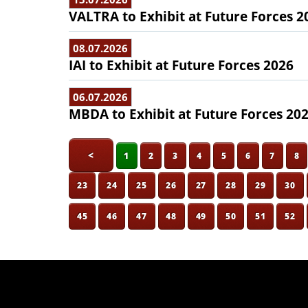
VALTRA to Exhibit at Future Forces 2
08.07.2026
IAI to Exhibit at Future Forces 2026
06.07.2026
MBDA to Exhibit at Future Forces 20
<
1
2
3
4
5
6
7
8
23
24
25
26
27
28
29
30
45
46
47
48
49
50
51
52