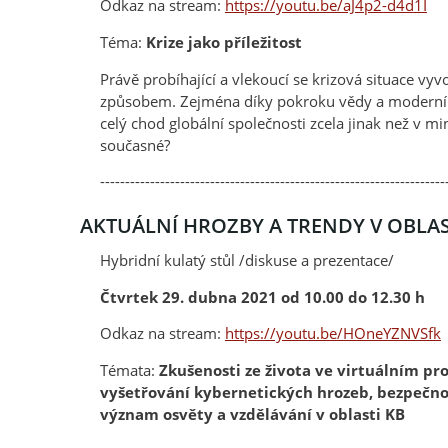
Odkaz na stream:
https://youtu.be/aJ4p2-d4d1I
Téma:
Krize jako příležitost
Právě probíhající a vlekoucí se krizová situace v
způsobem. Zejména díky pokroku vědy a moderním
celý chod globální společnosti zcela jinak než v 
současné?
---------------------------------------------------------------------
AKTUÁLNÍ HROZBY A TRENDY V OBLAS
Hybridní kulatý stůl /diskuse a prezentace/
Čtvrtek 29. dubna 2021 od 10.00 do 12.30 h
Odkaz na stream:
https://youtu.be/HOneYZNVSfk
Témata:
Zkušenosti ze života ve virtuálním pro
vyšetřování kybernetických hrozeb, bezpečnost
význam osvěty a vzdělávání v oblasti KB