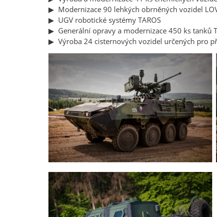
▶ Modernizace 90 lehkých obrněných vozidel LO
▶ UGV robotické systémy TAROS
▶ Generální opravy a modernizace 450 ks tanků 
▶ Výroba 24 cisternových vozidel určených pro př