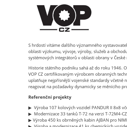
S hrdostí vítáme dalšího významného vystavovatele
oblasti výzkumu, vývoje, výroby, služeb a obchod
systémových integrátorů v oblasti obrany v České r
Historie státního podniku sahá až do roku 1946. 
VOP CZ certifikovaným výrobcem obranných technol
uplatňuje nejpřísnější vojenské standardy včetn
reagovat na požadavky dynamicky se měnícího pr
Referenční projekty
▶ Výroba 107 kolových vozidel PANDUR II 8x8 včet
▶ Modernizace 33 tanků T-72 na verzi T-72M4-CZ v
▶ Výroba 450 ks obrněných kabin AJBAN pro NIM
▶ Výroba a modernizace 41 ks chemických vozid