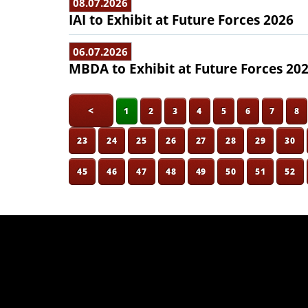
08.07.2026
IAI to Exhibit at Future Forces 2026
06.07.2026
MBDA to Exhibit at Future Forces 20
<
1
2
3
4
5
6
7
8
23
24
25
26
27
28
29
30
45
46
47
48
49
50
51
52