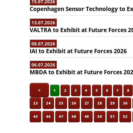
15.07.2026
Copenhagen Sensor Technology to Exh
13.07.2026
VALTRA to Exhibit at Future Forces 2
08.07.2026
IAI to Exhibit at Future Forces 2026
06.07.2026
MBDA to Exhibit at Future Forces 20
<
1
2
3
4
5
6
7
8
23
24
25
26
27
28
29
30
45
46
47
48
49
50
51
52