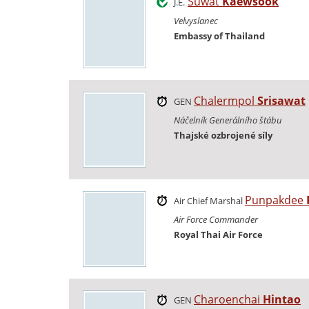
Suwat
Kaewsook
J.E.
Velvyslanec
Embassy of Thailand
Chalermpol
Srisawat
GEN
Náčelník Generálního štábu
Thajské ozbrojené síly
Punpakdee
Air Chief Marshal
Air Force Commander
Royal Thai Air Force
Charoenchai
Hintao
GEN