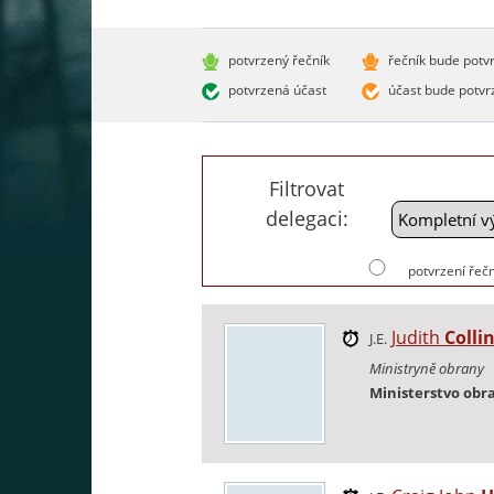
potvrzený řečník
řečník bude potv
potvrzená účast
účast bude potvr
Filtrovat
delegaci:
potvrzení řečn
Judith
Colli
J.E.
Ministryně obrany
Ministerstvo obr