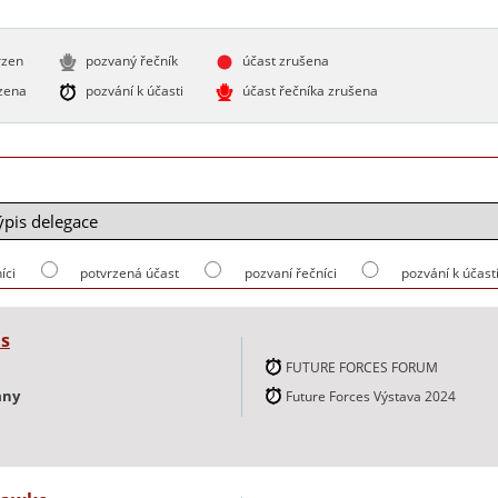
rzen
pozvaný řečník
účast zrušena
zena
pozvání k účasti
účast řečníka zrušena
íci
potvrzená účast
pozvaní řečníci
pozvání k účast
ns
FUTURE FORCES FORUM
any
Future Forces Výstava 2024