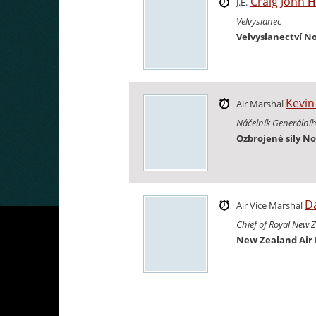
Craig John
H
J.E.
Velvyslanec
Velvyslanectví N
Kevi
Air Marshal
Náčelník Generální
Ozbrojené síly N
D
Air Vice Marshal
Chief of Royal New Z
New Zealand Air 