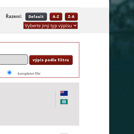
Řazení:
Default
A-Z
Z-A
i
kompletní filtr