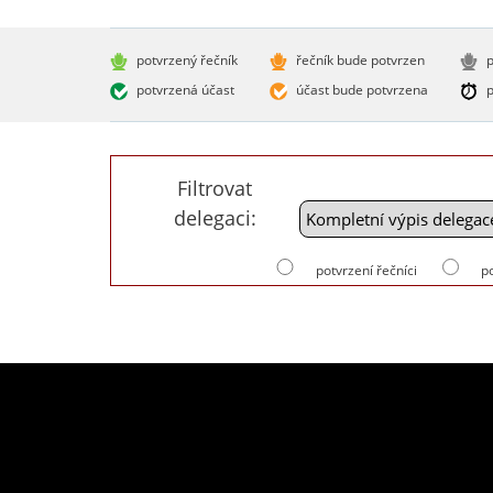
potvrzený řečník
řečník bude potvrzen
p
potvrzená účast
účast bude potvrzena
p
Filtrovat
delegaci:
potvrzení řečníci
p