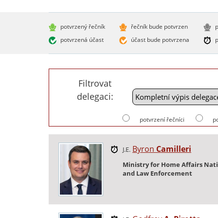
potvrzený řečník
řečník bude potvrzen
p
potvrzená účast
účast bude potvrzena
p
Filtrovat
delegaci:
potvrzení řečníci
p
Byron
Camilleri
J.E.
Ministry for Home Affairs Nat
and Law Enforcement