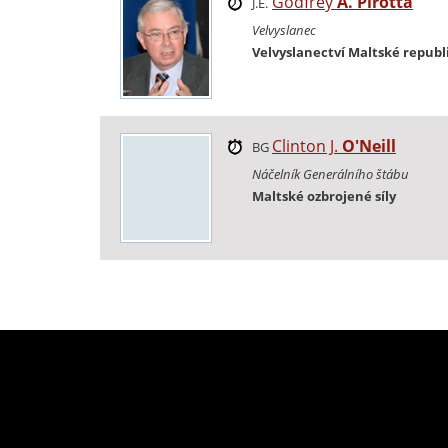
Godfrey
A. Pirotta
J.E.
Velvyslanec
Velvyslanectví Maltské republ
Clinton J.
O'Neill
BG
Náčelník Generálního štábu
Maltské ozbrojené síly