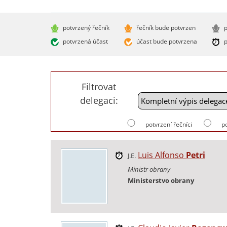
potvrzený řečník
řečník bude potvrzen
p
potvrzená účast
účast bude potvrzena
p
Filtrovat
delegaci:
potvrzení řečníci
p
Luis Alfonso
Petri
J.E.
Ministr obrany
Ministerstvo obrany