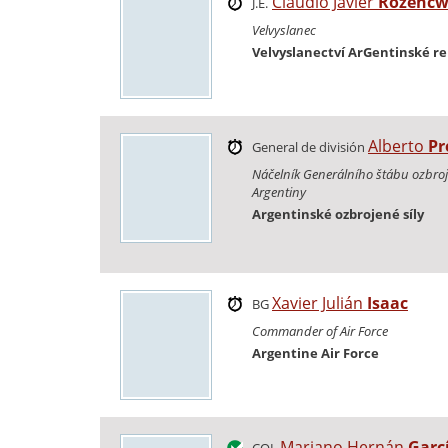
Claudio Javier
Rozencw
J.E.
Velvyslanec
Velvyslanectví ArGentinské re
Alberto
Pr
General de división
Náčelník Generálního štábu ozbroj
Argentiny
Argentinské ozbrojené síly
Xavier Julián
Isaac
BG
Commander of Air Force
Argentine Air Force
Mariano Hernán
Garc
COL