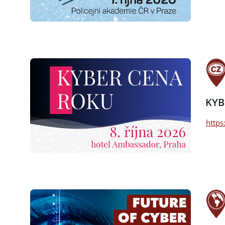
KYB
https