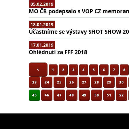
05.02.2019
MO ČR podepsalo s VOP CZ memorand
18.01.2019
Účastníme se výstavy SHOT SHOW 2
17.01.2019
Ohlédnutí za FFF 2018
<
1
2
3
4
5
6
7
8
23
24
25
26
27
28
29
30
45
46
47
48
49
50
51
52